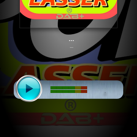
...
...